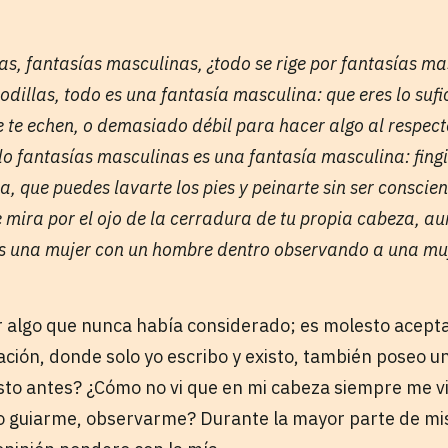
s, fantasías masculinas, ¿todo se rige por fantasías mas
odillas, todo es una fantasía masculina: que eres lo suf
 te echen, o demasiado débil para hacer algo al respecto
o fantasías masculinas es una fantasía masculina: fingir 
a, que puedes lavarte los pies y peinarte sin ser conscien
 mira por el ojo de la cerradura de tu propia cabeza, a
res una mujer con un hombre dentro observando a una muj
 algo que nunca había considerado; es molesto aceptar
ación, donde solo yo escribo y existo, también poseo 
to antes? ¿Cómo no vi que en mi cabeza siempre me vi
 guiarme, observarme? Durante la mayor parte de mis