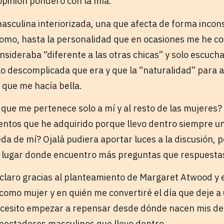
pinión pondero con la mía.
sculina interiorizada, una que afecta de forma inco
como, hasta la personalidad que en ocasiones me he co
ideraba “diferente a las otras chicas” y solo escuch
o descomplicada que era y que la “naturalidad” para a
que me hacía bella.
que me pertenece solo a mí y al resto de las mujeres? 
ntos que he adquirido porque llevo dentro siempre u
a de mí? Ojalá pudiera aportar luces a la discusión, 
 lugar donde encuentro más preguntas que respuesta
 claro gracias al planteamiento de Margaret Atwood y e
como mujer y en quién me convertiré el día que deje a 
cesito empezar a repensar desde dónde nacen mis deci
spectadores masculinos que llevo dentro.