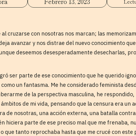
ora
Febrero 13, 2023
e al cruzarse con nosotras nos marcan; las memoriza
 deja avanzar y nos distrae del nuevo conocimiento qu
 aunque deseemos desesperadamente desecharlas, p
ró ser parte de ese conocimiento que he querido igno
e como un fantasma. Me he considerado feminista des
iberarme de la perspectiva masculina, he respondido,
 ámbitos de mi vida, pensando que la censura era un 
ra de nosotras, una acción externa, una batalla contra
n hiciera parte de ese preciso mal que me frenaba, n
do que tanto reprochaba hasta que me crucé con este