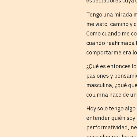
espectadores cuya o
Tengo una mirada ma
me visto, camino y 
Como cuando me cons
cuando reafirmaba l
comportarme era lo 
¿Qué es entonces lo 
pasiones y pensamie
masculina, ¿qué qued
columna nace de un
Hoy solo tengo algo
entender quién soy 
performatividad, ne
poco eliminar los e