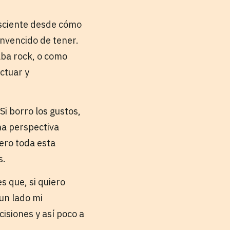
nsciente desde cómo
nvencido de tener.
aba rock, o como
ctuar y
Si borro los gustos,
na perspectiva
pero toda esta
s.
s que, si quiero
un lado mi
siones y así poco a