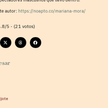
ste autor:
https://noapto.co/mariana-mora/
.8/5 - (21 votos)
esar
ijote