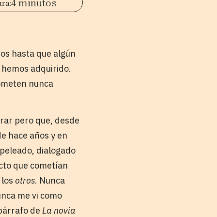
4 minutos
mos hasta que algún
e hemos adquirido.
rometen nunca
rar pero que, desde
de hace años y en
 peleado, dialogado
acto que cometían
 los
otros
. Nunca
unca me vi como
 párrafo de
La novia