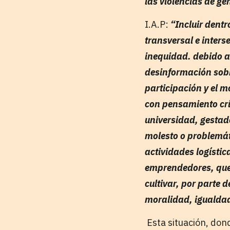
las violencias de gé
I.A.P:
“Incluir dentr
transversal e inter
inequidad. debido a 
desinformación sobr
participación y el 
con pensamiento crít
universidad, gestado
molesto o problemát
actividades logísti
emprendedores, que 
cultivar, por parte 
moralidad, igualda
Esta situación, don