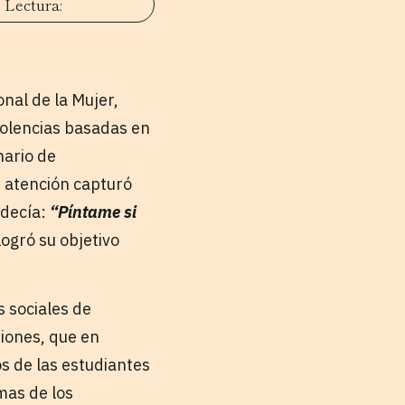
nal de la Mujer,
iolencias basadas en
nario de
s atención capturó
 decía:
“Píntame si
logró su objetivo
s sociales de
iones, que en
s de las estudiantes
mas de los