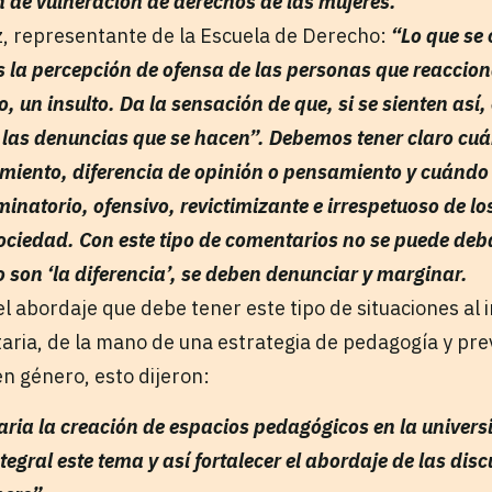
 de vulneración de derechos de las mujeres.”
z, representante de la Escuela de Derecho:
“Lo que se 
s la percepción de ofensa de las personas que reaccion
o, un insulto. Da la sensación de que, si se sienten así,
 las denuncias que se hacen”. Debemos tener claro cuá
miento, diferencia de opinión o pensamiento y cuándo 
minatorio, ofensivo, revictimizante e irrespetuoso de lo
ciedad. Con este tipo de comentarios no se puede deba
son ‘la diferencia’, se deben denunciar y marginar.
el abordaje que debe tener este tipo de situaciones al i
aria, de la mano de una estrategia de pedagogía y pre
en género, esto dijeron:
aria la creación de espacios pedagógicos en la univers
egral este tema y así fortalecer el abordaje de las dis