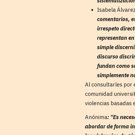
sistematización
Isabela Álvare
comentarios, e
irrespeto direct
representan en
simple discerni
discurso discri
fundan como so
simplemente no 
Al consultarles por 
comunidad universit
violencias basadas 
Anónima
: “Es neces
abordar de forma int