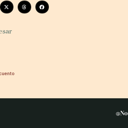
esar
 cuento