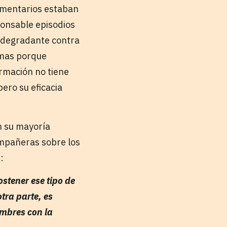
omentarios estaban
ponsable episodios
y degradante contra
timas porque
rmación no tiene
ero su eficacia
n su mayoría
compañeras sobre los
:
ostener ese tipo de
tra parte, es
ombres con la