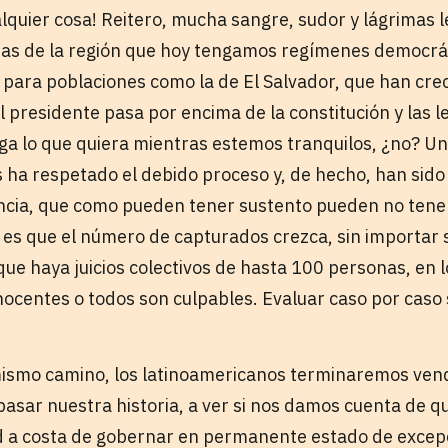
alquier cosa! Reitero, mucha sangre, sudor y lágrimas l
as de la región que hoy tengamos regímenes democrát
 para poblaciones como la de El Salvador, que han crec
 el presidente pasa por encima de la constitución y las 
ga lo que quiera mientras estemos tranquilos, ¿no? Un
es ha respetado el debido proceso y, de hecho, han sid
cia, que como pueden tener sustento pueden no tener
 es que el número de capturados crezca, sin importar s
que haya juicios colectivos de hasta 100 personas, en l
inocentes o todos son culpables. Evaluar caso por caso
mismo camino, los latinoamericanos terminaremos vend
asar nuestra historia, a ver si nos damos cuenta de q
 a costa de gobernar en permanente estado de excepc