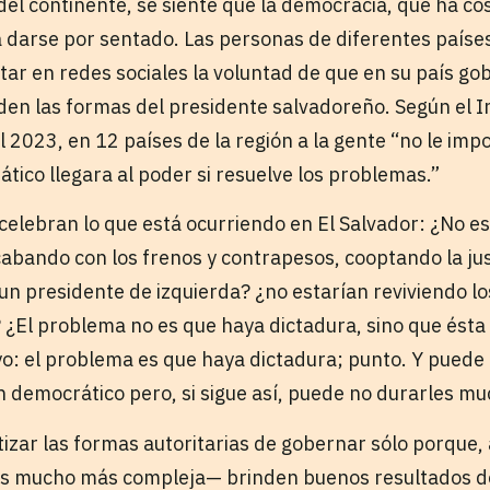
 del continente, se siente que la democracia, que ha co
a darse por sentado. Las personas de diferentes paíse
ar en redes sociales la voluntad de que en su país go
uden las formas del presidente salvadoreño. Según el 
 2023, en 12 países de la región a la gente “no le imp
tico llegara al poder si resuelve los problemas.”
celebran lo que está ocurriendo en El Salvador: ¿No 
cabando con los frenos y contrapesos, cooptando la jus
a un presidente de izquierda? ¿no estarían reviviendo 
 ¿El problema no es que haya dictadura, sino que ésta
yo: el problema es que haya dictadura; punto. Y puede 
 democrático pero, si sigue así, puede no durarles mu
zar las formas autoritarias de gobernar sólo porque
 es mucho más compleja— brinden buenos resultados d