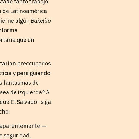
stado tanto trabajo
s de Latinoamérica
bierne algún
Bukelito
Informe
ortaría que un
estarían preocupados
ticia y persiguiendo
los fantasmas de
 sea de izquierda? A
que El Salvador siga
cho.
, aparentemente —
e seguridad,