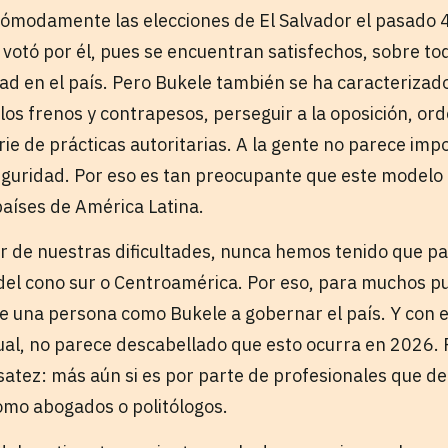
ómodamente las elecciones de El Salvador el pasado 4
 votó por él, pues se encuentran satisfechos, sobre to
ad en el país. Pero Bukele también se ha caracterizado
ar los frenos y contrapesos, perseguir a la oposición, o
erie de prácticas autoritarias. A la gente no parece imp
guridad. Por eso es tan preocupante que este modelo
países de América Latina.
r de nuestras dificultades, nunca hemos tenido que p
del cono sur o Centroamérica. Por eso, para muchos pu
gue una persona como Bukele a gobernar el país. Y con 
tual, no parece descabellado que esto ocurra en 2026.
atez: más aún si es por parte de profesionales que d
omo abogados o politólogos.