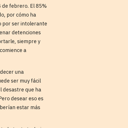
 de febrero. El 85%
do, por cómo ha
 por ser intolerante
rdenar detenciones
ortarle, siempre y
 comience a
adecer una
ede ser muy fácil
el desastre que ha
 Pero desear eso es
eberían estar más