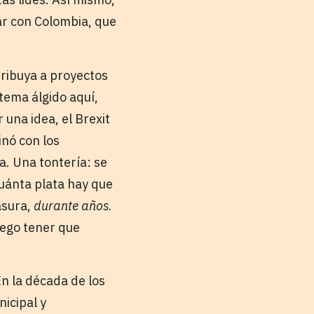
ar con Colombia, que
ribuya a proyectos
tema álgido aquí,
una idea, el Brexit
inó con los
. Una tontería: se
cuánta plata hay que
asura,
durante años.
uego tener que
En la década de los
nicipal y