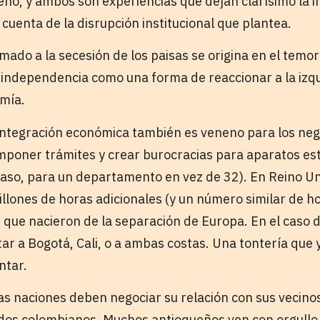
eño, y ambos son experiencias que dejan clarísimo la 
cuenta de la disrupción institucional que plantea.
mado a la secesión de los paisas se origina en el temor
la independencia como una forma de reaccionar a la iz
omía.
integración económica también es veneno para los neg
 imponer trámites y crear burocracias para aparatos es
aso, para un departamento en vez de 32). En Reino U
llones de horas adicionales (y un número similar de ho
s que nacieron de la separación de Europa. En el caso 
r a Bogotá, Cali, o a ambas costas. Una tontería que y
ntar.
as naciones deben negociar su relación con sus vecinos
odos colombianos. Muchos antioqueños ven con orgullo 