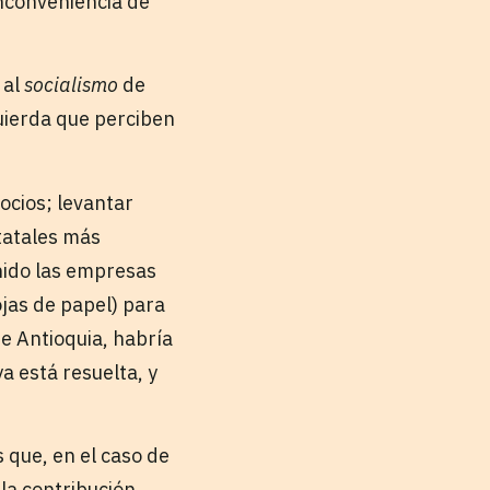
inconveniencia de
 al
socialismo
de
quierda que perciben
ocios; levantar
tatales más
nido las empresas
jas de papel) para
de Antioquia, habría
a está resuelta, y
 que, en el caso de
la contribución