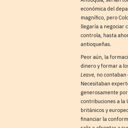
económica del depar
magnífico, pero Col
llegaría a negociar 
controla, hasta aho
antioqueñas.
Peor aún, la formac
dinero y formar a l
Leave,
no contaban c
Necesitaban experto
generosamente por e
contribuciones a la
británicos y europeo
financiar la conform
salir a afrontar a s