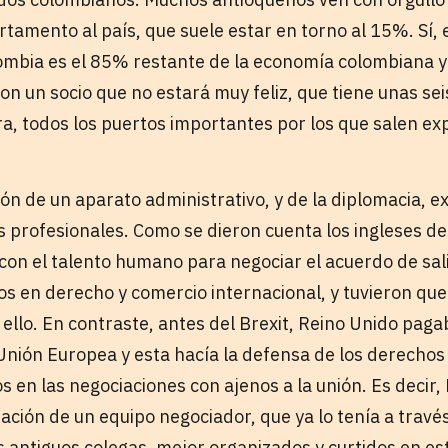
tamento al país, que suele estar en torno al 15%. Sí, 
ombia es el 85% restante de la economía colombiana y
con un socio que no estará muy feliz, que tiene unas seis
ra, todos los puertos importantes por los que salen ex
ión de un aparato administrativo, y de la diplomacia, 
os profesionales. Como se dieron cuenta los ingleses d
on el talento humano para negociar el acuerdo de sali
s en derecho y comercio internacional, y tuvieron qu
llo. En contraste, antes del Brexit, Reino Unido paga
 Unión Europea y esta hacía la defensa de los derecho
s en las negociaciones con ajenos a la unión. Es decir,
ación de un equipo negociador, que ya lo tenía a través
us antiguos colegas, mejor organizados y curtidos en es