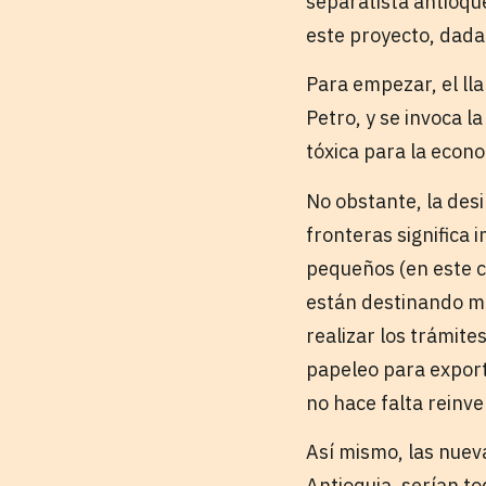
separatista antioqu
este proyecto, dada 
Para empezar, el lla
Petro, y se invoca 
tóxica para la econ
No obstante, la des
fronteras significa
pequeños (en este c
están destinando mi
realizar los trámite
papeleo para exporta
no hace falta reinve
Así mismo, las nuev
Antioquia, serían t