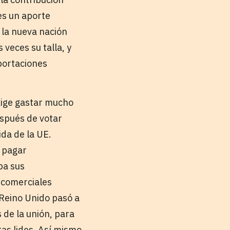
es un aporte
 la nueva nación
 veces su talla, y
portaciones
exige gastar mucho
espués de votar
da de la UE.
e pagar
ba sus
s comerciales
 Reino Unido pasó a
 de la unión, para
tas lides. Así mismo,