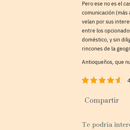
Pero ese no es el ca
comunicación (más a
velan por sus inter
entre los opcionad
doméstico, y sin dil
rincones de la geog
Antioqueños, que nu
4
Compartir
Te podría inter