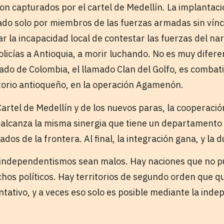
n capturados por el cartel de Medellín. La implantaci
do solo por miembros de las fuerzas armadas sin vínc
ar la incapacidad local de contestar las fuerzas del nar
licías a Antioquia, a morir luchando. No es muy difere
do de Colombia, el llamado Clan del Golfo, es combatid
torio antioqueño, en la operación Agamenón.
artel de Medellín y de los nuevos paras, la cooperaci
 alcanza la misma sinergia que tiene un departamento 
dos de la frontera. Al final, la integración gana, y la d
 independentismos sean malos. Hay naciones que no p
chos políticos. Hay territorios de segundo orden que q
tativo, y a veces eso solo es posible mediante la inde