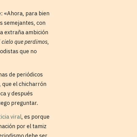
: «Ahora, para bien
os semejantes, con
sta extraña ambición
l cielo que perdimos
,
iodistas que no
enas de periódicos
”, que el chicharrón
ica y después
uego preguntar.
cia viral
, es porque
mación por el tamiz
periodismo debe ser