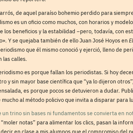
parrós, de aquel paraíso bohemio perdido para siempre
odismo es un oficio como muchos, con horarios y model
 los beneficios y la estabilidad –pero, todavía, con e
o». Y se quejaba también de ello Juan José Hoyos en
E
eriodismo que él mismo conoció y ejerció, lleno de per
 las calles.
periodismo es porque fallan los periodistas. Si hoy dec
tro y sin mayor base científica que “ya lo dijeron otros
ensalada, es porque pocos se detuvieron a dudar. Publ
 mucho al método policivo que invita a disparar para l
e un trino sin bases ni fundamentos se convierta en noti
 “moler notas” para alimentar los clics, pasan la infor
o decir en clase a mis alumnos que el compromiso del 