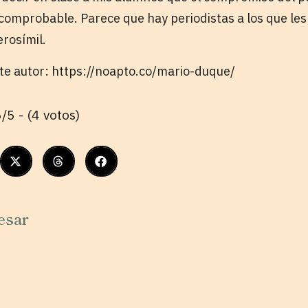
o comprobable. Parece que hay periodistas a los que les
erosímil.
ste autor: https://noapto.co/mario-duque/
/5 - (4 votos)
esar