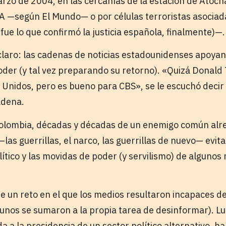
rzo de 2004, en las cercanías de la estación de Atoch
A —según El Mundo— o por células terroristas asociad
 fue lo que confirmó la justicia española, finalmente)—.
claro: las cadenas de noticias estadounidenses apoy
poder (y tal vez preparando su retorno). «Quizá Donal
Unidos, pero es bueno para CBS», se le escuchó decir
adena.
Colombia, décadas y décadas de un enemigo común alre
las guerrillas, el narco, las guerrillas de nuevo— evi
lítico y las movidas de poder (y servilismo) de algunos
e un reto en el que los medios resultaron incapaces de
unos se sumaron a la propia tarea de desinformar). Lu
da a la presidencia de un sector político alternativo, ha