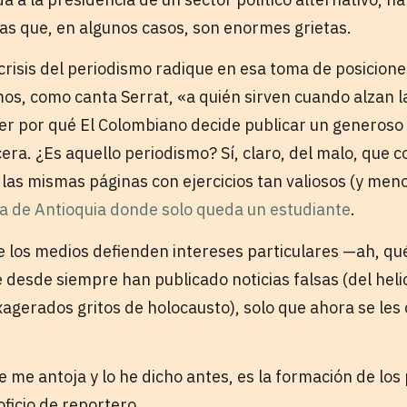
ras que, en algunos casos, son enormes grietas.
crisis del periodismo radique en esa toma de posiciones
os, como canta Serrat, «a quién sirven cuando alzan 
r por qué El Colombiano decide publicar un generoso pe
ra. ¿Es aquello periodismo? Sí, claro, del malo, que c
las mismas páginas con ejercicios tan valiosos (y me
la de Antioquia donde solo queda un estudiante
.
e los medios defienden intereses particulares —ah, qué
desde siempre han publicado noticias falsas (del hel
xagerados gritos de holocausto), solo que ahora se les
e me antoja y lo he dicho antes, es la formación de los 
oficio de reportero.