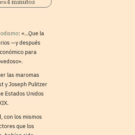
4 minutos
iodismo
: «…Que la
iarios —y después
 económico para
ovedoso».
ocer las maromas
t y Joseph Pulitzer
que Estados Unidos
XIX.
d, con los mismos
ctores que los