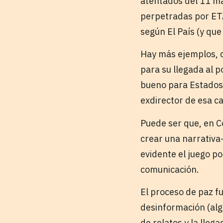
atentados del 11 ma
perpetradas por ET
según El País (y que
Hay más ejemplos, 
para su llegada al 
bueno para Estados 
exdirector de esa c
Puede ser que, en 
crear una narrativa—
evidente el juego po
comunicación.
El proceso de paz fu
desinformación (alg
de relatos y la llega