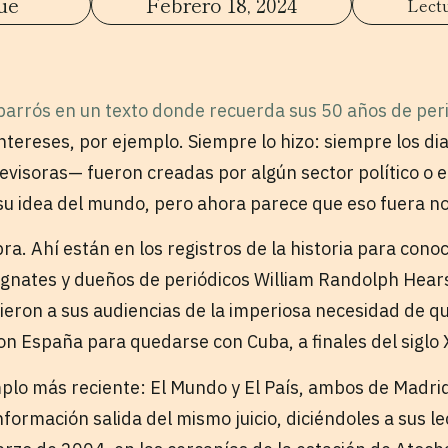
ue
Febrero 18, 2024
parrós en un texto donde recuerda sus 50 años de per
intereses, por ejemplo. Siempre lo hizo: siempre los d
levisoras— fueron creadas por algún sector político o
 su idea del mundo, pero ahora parece que eso fuera n
ra. Ahí están en los registros de la historia para con
agnates y dueños de periódicos William Randolph Hears
ieron a sus audiencias de la imperiosa necesidad de 
on España para quedarse con Cuba, a finales del siglo 
mplo más reciente: El Mundo y El País, ambos de Madri
formación salida del mismo juicio, diciéndoles a sus le