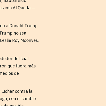
a, habían sido
as con Al Qaeda —
ando a Donald Trump
d Trump no sea
 Leslie Roy Moonves,
dedor del cual
taron que fuera más
 medios de
 luchar contra la
ego, con el cambio
 sido posible