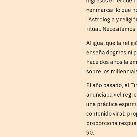
ingresos en el que 
«enmarcar lo que no
“Astrología y relig
ritual. Necesitamos 
Al igual que la reli
enseña dogmas ni pr
hace dos años la e
sobre los millennials
El año pasado, el Ti
anunciaba «el regre
una práctica espirit
contenido viral: pr
proporciona respues
90.