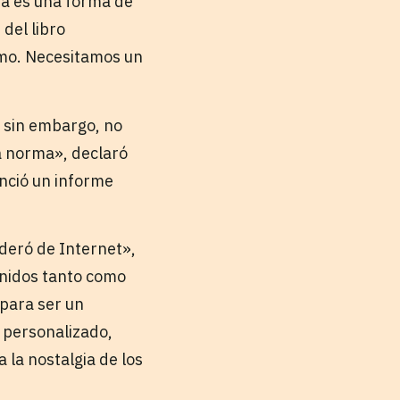
ía es una forma de
del libro
tmo. Necesitamos un
l, sin embargo, no
a norma», declaró
nció un informe
oderó de Internet»,
enidos tanto como
 para ser un
e personalizado,
la nostalgia de los