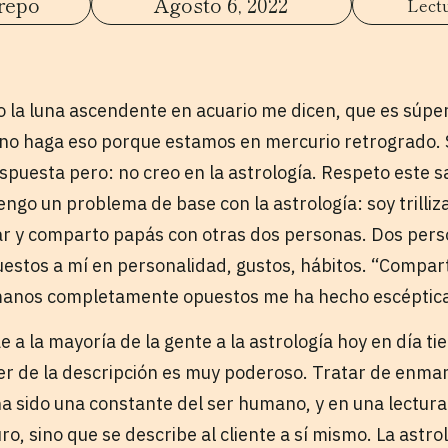
repo
Agosto 6, 2022
 la luna ascendente en acuario me dicen, que es súpe
e no haga eso porque estamos en mercurio retrogrado.
puesta pero: no creo en la astrología. Respeto este sa
go un problema de base con la astrología: soy trilliza. S
ar y comparto papás con otras dos personas. Dos per
stos a mí en personalidad, gustos, hábitos. “Compart
manos completamente opuestos me ha hecho escéptica
e a la mayoría de la gente a la astrología hoy en día t
der de la descripción es muy poderoso. Tratar de enmar
a sido una constante del ser humano, y en una lectura 
uro, sino que se describe al cliente a sí mismo. La astr