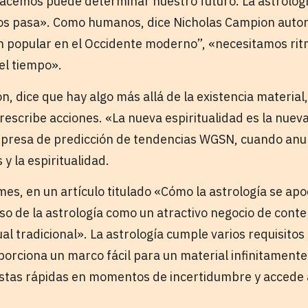
nacemos puede determinar nuestro futuro. La astrolog
s pasa». Como humanos, dice Nicholas Campion autor 
ión popular en el Occidente moderno”, «necesitamos ri
el tiempo».
gión, dice que hay algo más allá de la existencia materia
escribe acciones. «La nueva espiritualidad es la nuev
mpresa de predicción de tendencias WGSN, cuando anu
 y la espiritualidad.
mes, en un artículo titulado «Cómo la astrología se ap
so de la astrología como un atractivo negocio de cont
ual tradicional». La astrología cumple varios requisitos
oporciona un marco fácil para un material infinitament
tas rápidas en momentos de incertidumbre y accede a 