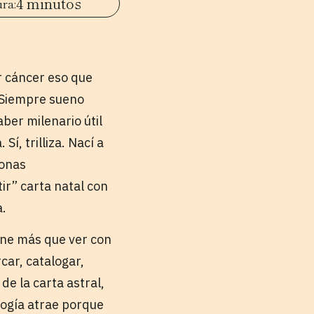
4 minutos
r cáncer eso que
 Siempre sueno
ber milenario útil
í, trilliza. Nací a
sonas
ir” carta natal con
.
iene más que ver con
car, catalogar,
de la carta astral,
ología atrae porque