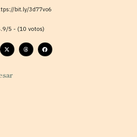
ttps://bit.ly/3d77vo6
.9/5 - (10 votos)
esar