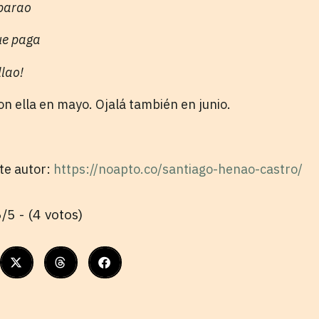
 parao
que paga
llao!
on ella en mayo. Ojalá también en junio.
ste autor:
https://noapto.co/santiago-henao-castro/
/5 - (4 votos)