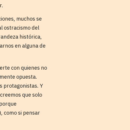
r.
cciones, muchos se
al ostracismo del
randeza histórica,
rarnos en alguna de
uerte con quienes no
lmente opuesta.
s protagonistas. Y
o creemos que solo
(porque
, como si pensar