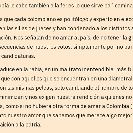
pía le cabe también a la fe: es lo que sirve pa´ camina
los que cada colombiano es politólogo y experto en ele
n las sillas de jueces y han condenado a los distintos 
ación. Nos señalan de no amar al país, de no tener la g
secuencias de nuestros votos, simplemente por no pa
as candidaturas.
raduce en la rabia, en un maltrato inentendible, más f
 que con aquellos que se encuentran en una diametra
n las mismas peleas, solo cambiando el nombre de lo
minimizan y nos exigen nuestra rendición a quienes n
s, como si no hubiera otra forma de amar a Colombia 
nto nuestro amor que sabemos que merece algo mejor)
aición a la patria.