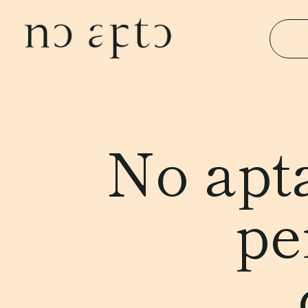
No apta
pe