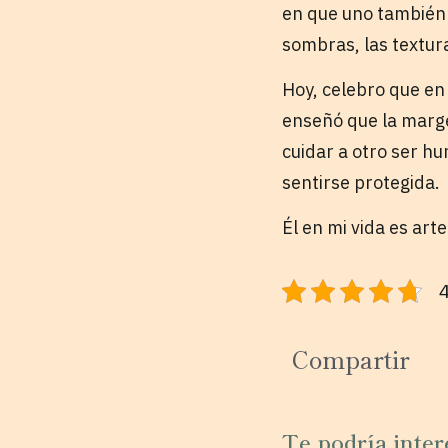
en que uno también a
sombras, las texturas
Hoy, celebro que en
enseñó que la marge
cuidar a otro ser h
sentirse protegida.
Él en mi vida es art
4
Compartir
Te podría inter