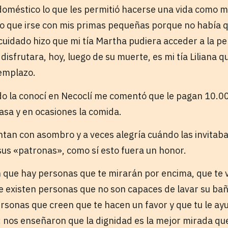
o doméstico lo que les permitió hacerse una vida como 
do que irse con mis primas pequeñas porque no había q
 cuidado hizo que mi tía Martha pudiera acceder a la p
 disfrutara, hoy, luego de su muerte, es mi tía Liliana q
eemplazo.
o la conocí en Necoclí me comentó que le pagan 10.00
asa y en ocasiones la comida.
ntan con asombro y a veces alegría cuándo las invitab
s «patronas», como sí esto fuera un honor.
 que hay personas que te mirarán por encima, que te 
ue existen personas que no son capaces de lavar su ba
ersonas que creen que te hacen un favor y que tu le ay
; nos enseñaron que la dignidad es la mejor mirada q