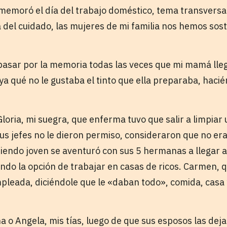
onmemoró el día del trabajo doméstico, tema transvers
a del cuidado, las mujeres de mi familia nos hemos sos
pasar por la memoria todas las veces que mi mamá lle
, ya qué no le gustaba el tinto que ella preparaba, hac
loria, mi suegra, que enferma tuvo que salir a limpiar 
s jefes no le dieron permiso, consideraron que no era
e siendo joven se aventuró con sus 5 hermanas a llegar
do la opción de trabajar en casas de ricos. Carmen, qu
leada, diciéndole que le «daban todo», comida, casa y
 o Angela, mis tías, luego de que sus esposos las deja