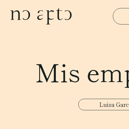
Mis emp
Luisa Garc