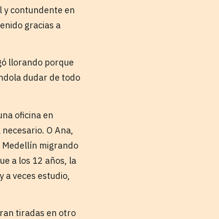
al y contundente en
tenido gracias a
gó llorando porque
iéndola dudar de todo
una oficina en
 necesario. O Ana,
 a Medellín migrando
e a los 12 años, la
 a veces estudio,
ran tiradas en otro