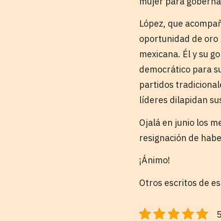
mujer para gobernar
López, que acompañ
oportunidad de oro 
mexicana. Él y su g
democrático para su
partidos tradiciona
líderes dilapidan su
Ojalá en junio los m
resignación de habe
¡Ánimo!
Otros escritos de e
5