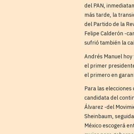
del PAN, inmediatam
más tarde, la trans
del Partido de la Re
Felipe Calderón -ca
sufrió también la ca
Andrés Manuel hoy t
el primer president
el primero en garan
Para las elecciones
candidata del contin
Álvarez -del Movim
Sheinbaum, seguida 
México escogerá ent