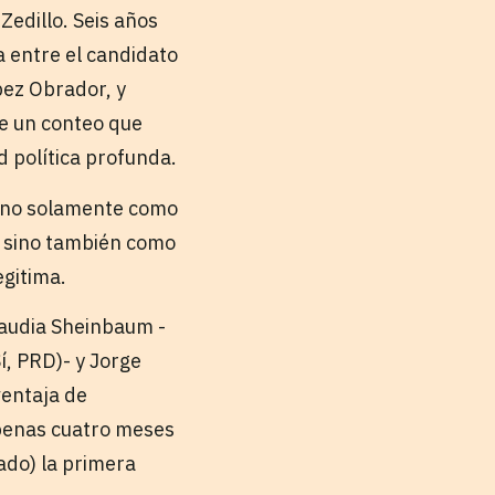
edillo. Seis años
a entre el candidato
pez Obrador, y
de un conteo que
d política profunda.
a no solamente como
, sino también como
egitima.
laudia Sheinbaum -
í, PRD)- y Jorge
ventaja de
apenas cuatro meses
ado) la primera