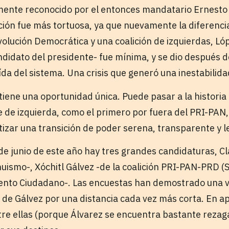
ente reconocido por el entonces mandatario Ernesto Z
ición fue más tortuosa, ya que nuevamente la diferenci
volución Democrática y una coalición de izquierdas, Ló
ndidato del presidente- fue mínima, y se dio después 
ída del sistema. Una crisis que generó una inestabilida
iene una oportunidad única. Puede pasar a la histori
e de izquierda, como el primero por fuera del PRI-PAN
tizar una transición de poder serena, transparente y l
 de junio de este año hay tres grandes candidaturas, C
uismo-, Xóchitl Gálvez -de la coalición PRI-PAN-PRD (S
iento Ciudadano-. Las encuestas han demostrado una 
de Gálvez por una distancia cada vez más corta. En 
re ellas (porque Álvarez se encuentra bastante rezag