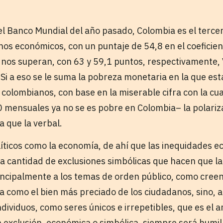
l Banco Mundial del año pasado, Colombia es el tercer
os económicos, con un puntaje de 54,8 en el coeficient
 nos superan, con 63 y 59,1 puntos, respectivamente, V
. Si a eso se le suma la pobreza monetaria en la que e
 colombianos, con base en la miserable cifra con la cua
 mensuales ya no se es pobre en Colombia– la polariz
a que la verbal.
íticos como la economía, de ahí que las inequidades 
na cantidad de exclusiones simbólicas que hacen que la
rincipalmente a los temas de orden público, como cre
ca como el bien más preciado de los ciudadanos, sino, a
dividuos, como seres únicos e irrepetibles, que es el
 exclusión, económica o simbólica, siempre será humill