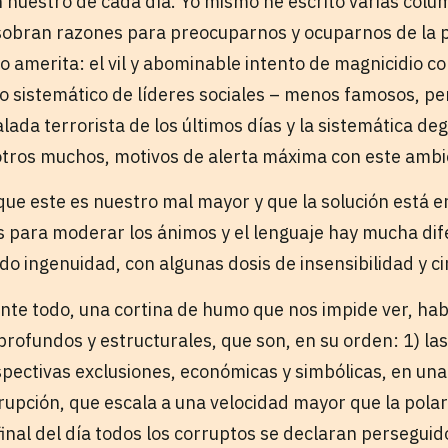
n nuestro de cada día. Yo mismo he escrito varias col
sobran razones para preocuparnos y ocuparnos de la p
o amerita: el vil y abominable intento de magnicidio c
o sistemático de líderes sociales – menos famosos, per
alada terrorista de los últimos días y la sistemática d
 otros muchos, motivos de alerta máxima con este ambi
que este es nuestro mal mayor y que la solución está e
 para moderar los ánimos y el lenguaje hay mucha dif
do ingenuidad, con algunas dosis de insensibilidad y c
 ante todo, una cortina de humo que nos impide ver, ha
rofundos y estructurales, que son, en su orden: 1) la
spectivas exclusiones, económicas y simbólicas, en una
corrupción, que escala a una velocidad mayor que la polar
inal del día todos los corruptos se declaran perseguid