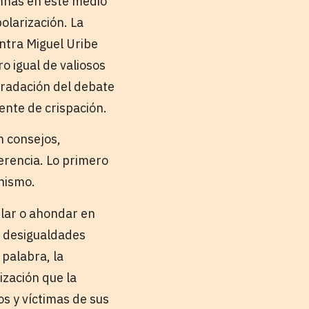
umnas en este medio
olarización. La
ontra Miguel Uribe
o igual de valiosos
egradación del debate
ente de crispación.
n consejos,
erencia. Lo primero
inismo.
blar o ahondar en
s desigualdades
 palabra, la
ización que la
os y víctimas de sus