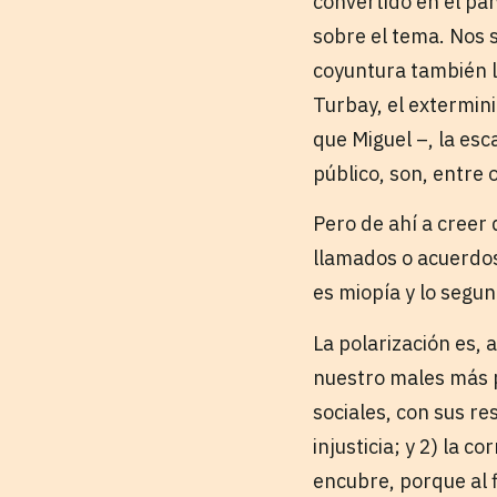
convertido en el pa
sobre el tema. Nos 
coyuntura también l
Turbay, el extermini
que Miguel –, la esc
público, son, entre
Pero de ahí a creer 
llamados o acuerdos
es miopía y lo segun
La polarización es,
nuestro males más p
sociales, con sus re
injusticia; y 2) la 
encubre, porque al f