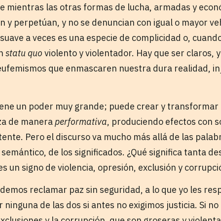
e mientras las otras formas de lucha, armadas y econ
 y perpetúan, y no se denuncian con igual o mayor v
 suave a veces es una especie de complicidad o, cuand
un
statu quo
violento y violentador. Hay que ser claros, y
eufemismos que enmascaren nuestra dura realidad, inj
tiene un poder muy grande; puede crear y transformar 
iza de manera
performativa
, produciendo efectos con so
stente. Pero el discurso va mucho más allá de las pala
 semántico, de los significados. ¿Qué significa tanta d
es un signo de violencia, opresión, exclusión y corrupci
demos reclamar paz sin seguridad, a lo que yo les re
ninguna de las dos si antes no exigimos justicia. Si n
xclusiones y la corrupción, que son groseras y violenta