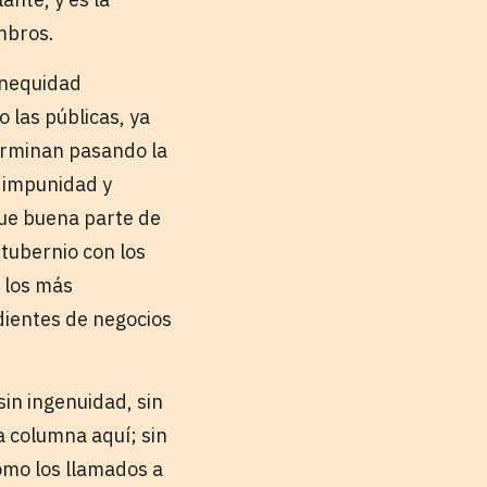
embros.
 inequidad
 las públicas, ya
terminan pasando la
e impunidad y
que buena parte de
ntubernio con los
r los más
dientes de negocios
sin ingenuidad, sin
ra columna aquí; sin
omo los llamados a