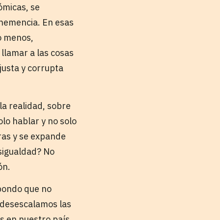
ómicas, se
ehemencia. En esas
o menos,
 llamar a las cosas
usta y corrupta
la realidad, sobre
lo hablar y no solo
bras y se expande
esigualdad? No
ón.
spondo que no
o desescalamos las
s en nuestro país,