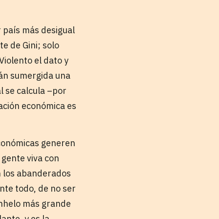
 país más desigual
e de Gini; solo
iolento el dato y
stán sumergida una
l se calcula –por
ación económica es
económicas generen
 gente viva con
en los abanderados
nte todo, de no ser
 anhelo más grande
ante, y es la