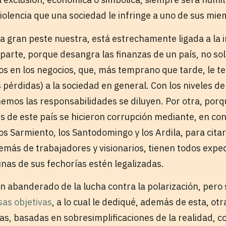
iolencia que una sociedad le infringe a uno de sus mi
tra gran peste nuestra, está estrechamente ligada a la
arte, porque desangra las finanzas de un país, no solo
os en los negocios, que, más temprano que tarde, le 
 pérdidas) a la sociedad en general. Con los niveles d
nemos las responsabilidades se diluyen. Por otra, por
es de este país se hicieron corrupción mediante, en co
Los Sarmiento, los Santodomingo y los Ardila, para cita
emás de trabajadores y visionarios, tienen todos expe
gunas de sus fechorías estén legalizadas.
un abanderado de la lucha contra la polarización, pero 
sas objetivas
, a lo cual le dediqué, además de esta, ot
as, basadas en sobresimplificaciones de la realidad, c