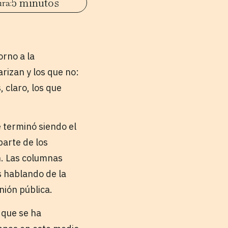
5 minutos
orno a la
rizan y los que no:
 claro, los que
e terminó siendo el
parte de los
n. Las columnas
s hablando de la
nión pública.
 que se ha