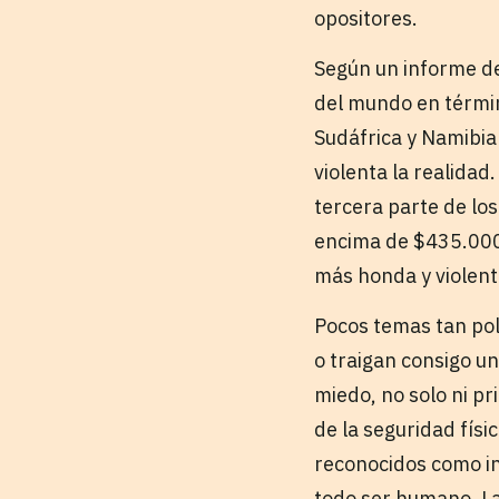
opositores.
Según un informe de
del mundo en términ
Sudáfrica y Namibia
violenta la realidad
tercera parte de los
encima de $435.000
más honda y violent
Pocos temas tan pol
o traigan consigo u
miedo, no solo ni p
de la seguridad físi
reconocidos como in
todo ser humano. La