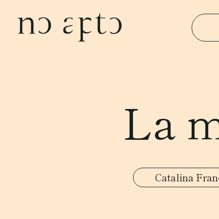
La m
Catalina Fran