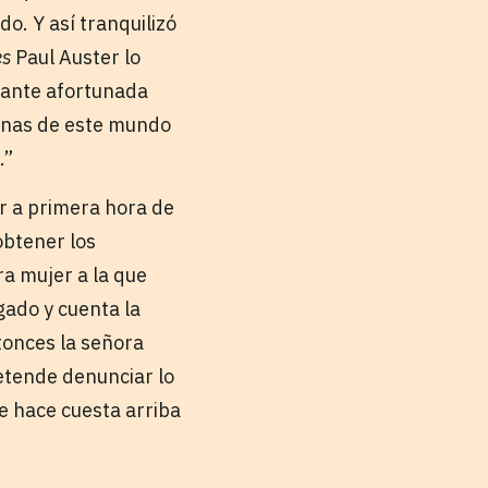
o. Y así tranquilizó
es
Paul Auster lo
stante afortunada
penas de este mundo
.”
r a primera hora de
obtener los
ra mujer a la que
gado y cuenta la
ntonces la señora
pretende denunciar lo
te hace cuesta arriba