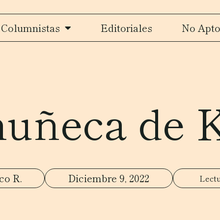
Columnistas
Editoriales
No Apto
uñeca de 
co R.
Diciembre 9, 2022