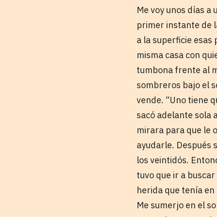
Me voy unos días a u
primer instante de l
a la superficie esa
misma casa con quie
tumbona frente al m
sombreros bajo el s
vende. “Uno tiene qu
sacó adelante sola a
mirara para que le o
ayudarle. Después s
los veintidós. Enton
tuvo que ir a buscar
herida que tenía en 
Me sumerjo en el so