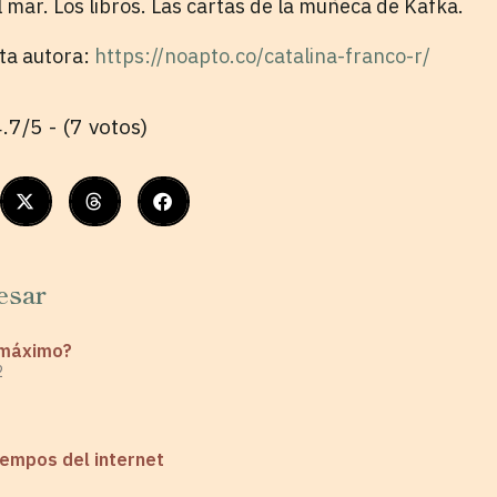
l mar. Los libros. Las cartas de la muñeca de Kafka.
sta autora:
https://noapto.co/catalina-franco-r/
.7/5 - (7 votos)
esar
o máximo?
2
iempos del internet