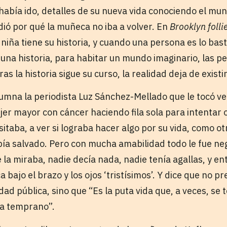
abía ido, detalles de su nueva vida conociendo el mund
dió por qué la muñeca no iba a volver. En
Brooklyn folli
 niña tiene su historia, y cuando una persona es lo ba
e una historia, para habitar un mundo imaginario, las 
s la historia sigue su curso, la realidad deja de existir
umna la periodista Luz Sánchez-Mellado que le tocó ve
er mayor con cáncer haciendo fila sola para intentar 
taba, a ver si lograba hacer algo por su vida, como ot
bía salvado. Pero con mucha amabilidad todo le fue ne
 la miraba, nadie decía nada, nadie tenía agallas, y e
a bajo el brazo y los ojos ‘tristísimos’. Y dice que no 
dad pública, sino que “Es la puta vida que, a veces, se 
a temprano”.