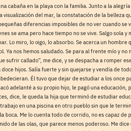
na cabaña en la playa con la familia. Junto a la alegrí
a visualización del mar, la constatación de la belleza 
s pequeñas diferencias imposibles de no ver cuando se 
nes se ama pero hace tiempo no se vive. Salgo sola y 
ar. Lo miro, lo oigo, lo absorbo. Se acerca un hombre
ol. Ya nos hemos saludado. Se para al frente mío y no 
e sufrir callado”, me dice, y se despacha a romper ese
 doce hijos. Salía fuerte y sin quejarse y vendía de todo
bedecieran. Él tuvo que dejar de estudiar a los once p
acó adelanté a su propio hijo, le pagó una educación, 
ces, dice, le queda la hija que terminó de estudiar educa
 trabajo en una piscina en otro pueblo sin que le term
la boca. Me lo cuenta todo de corrido, no es capaz de p
nido de las olas, que parece menos poderoso. Me dice 