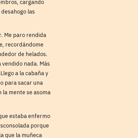
hombros, cargando
l desahogo las
r. Me paro rendida
nte, recordándome
endedor de helados.
ha vendido nada. Más
. Llego a la cabaña y
ro para sacar una
En la mente se asoma
, que estaba enfermo
desconsolada porque
 la que la muñeca