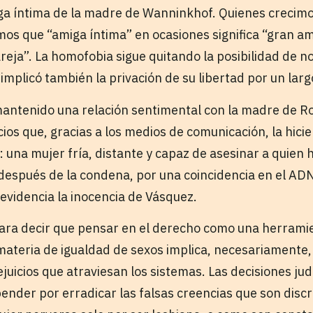
a íntima de la madre de Wanninkhof. Quienes crecimo
s que “amiga íntima” en ocasiones significa “gran am
reja”. La homofobia sigue quitando la posibilidad de n
mplicó también la privación de su libertad por un larg
antenido una relación sentimental con la madre de Ro
ios que, gracias a los medios de comunicación, la hici
: una mujer fría, distante y capaz de asesinar a quien
 después de la condena, por una coincidencia en el AD
evidencia la inocencia de Vásquez.
para decir que pensar en el derecho como una herrami
ateria de igualdad de sexos implica, necesariamente, 
juicios que atraviesan los sistemas. Las decisiones jud
ender por erradicar las falsas creencias que son disc