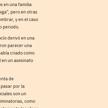
s en una familia
iga”, pero en otras
ombrar, y en el caso
o periodo.
cío derivó en una
eron parecer una
 había criado como
N en un asesinato
enta de
pasar por la
iciales son un
riminatorias, como