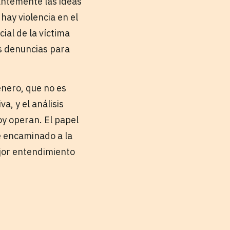
antemente las ideas
hay violencia en el
cial de la víctima
as denuncias para
énero, que no es
a, y el análisis
y operan. El papel
e encaminado a la
jor entendimiento