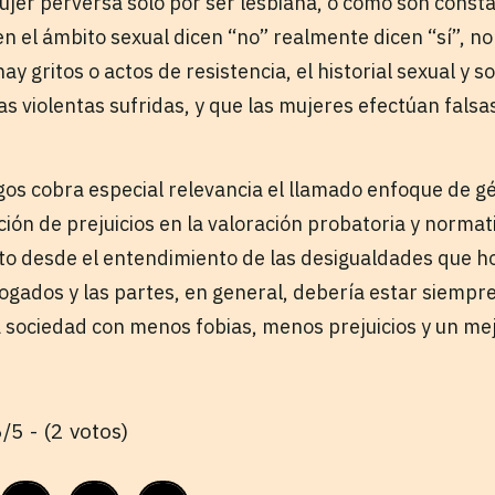
mujer perversa solo por ser lesbiana, o como son const
n el ámbito sexual dicen “no” realmente dicen “sí”, no 
ay gritos o actos de resistencia, el historial sexual y so
tas violentas sufridas, y que las mujeres efectúan fals
gos cobra especial relevancia el llamado enfoque de g
ión de prejuicios en la valoración probatoria y normativ
to desde el entendimiento de las desigualdades que ho
bogados y las partes, en general, debería estar siempr
 sociedad con menos fobias, menos prejuicios y un me
/5 - (2 votos)