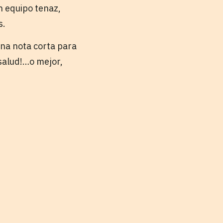
n equipo tenaz,
s.
na nota corta para
¡salud!…o mejor,