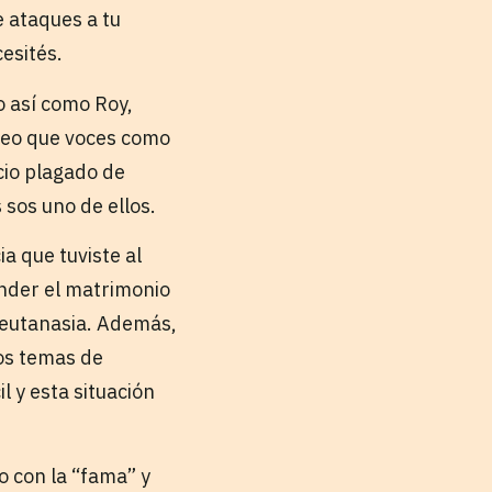
e ataques a tu
esités.
o así como Roy,
Creo que voces como
acio plagado de
 sos uno de ellos.
a que tuviste al
ender el matrimonio
a eutanasia. Además,
los temas de
 y esta situación
o con la “fama” y