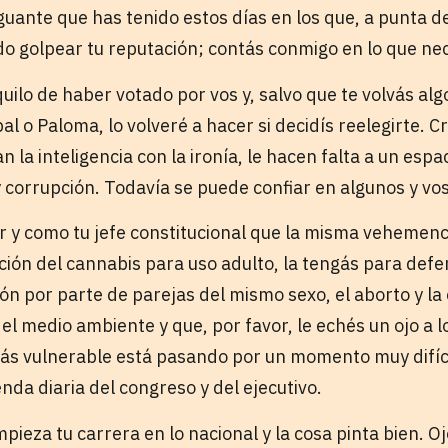
aguante que has tenido estos días en los que, a punta d
do golpear tu reputación; contás conmigo en lo que nec
ilo de haber votado por vos y, salvo que te volvás alg
al o Paloma, lo volveré a hacer si decidís reelegirte. 
n la inteligencia con la ironía, le hacen falta a un esp
 corrupción. Todavía se puede confiar en algunos y vos
r y como tu jefe constitucional que la misma vehemenci
ación del cannabis para uso adulto, la tengás para def
ción por parte de parejas del mismo sexo, el aborto y l
el medio ambiente y que, por favor, le echés un ojo a 
ás vulnerable está pasando por un momento muy difícil
nda diaria del congreso y del ejecutivo.
ieza tu carrera en lo nacional y la cosa pinta bien. Oj