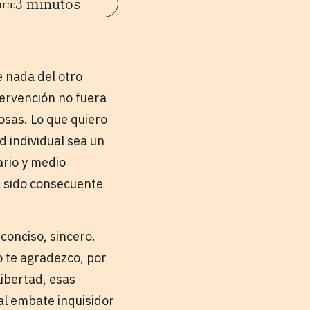
3 minutos
e nada del otro
tervención no fuera
osas. Lo que quiero
d individual sea un
ario y medio
ha sido consecuente
conciso, sincero.
o te agradezco, por
libertad, esas
al embate inquisidor