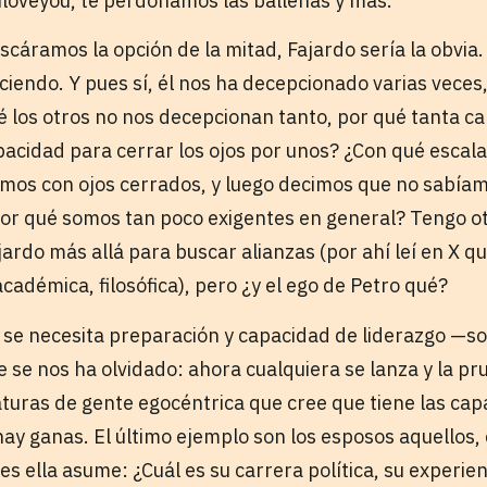
 iloveyou, te perdonamos las ballenas y más.
scáramos la opción de la mitad, Fajardo sería la obvia.
ciendo. Y pues sí, él nos ha decepcionado varias veces,
é los otros no nos decepcionan tanto, por qué tanta 
pacidad para cerrar los ojos por unos? ¿Con qué escal
amos con ojos cerrados, y luego decimos que no sabíam
or qué somos tan poco exigentes en general? Tengo ot
jardo más allá para buscar alianzas (por ahí leí en X q
académica, filosófica), pero ¿y el ego de Petro qué?
 se necesita preparación y capacidad de liderazgo —s
ue se nos ha olvidado: ahora cualquiera se lanza y la pr
turas de gente egocéntrica que cree que tiene las cap
ay ganas. El último ejemplo son los esposos aquellos, 
ues ella asume: ¿Cuál es su carrera política, su experien