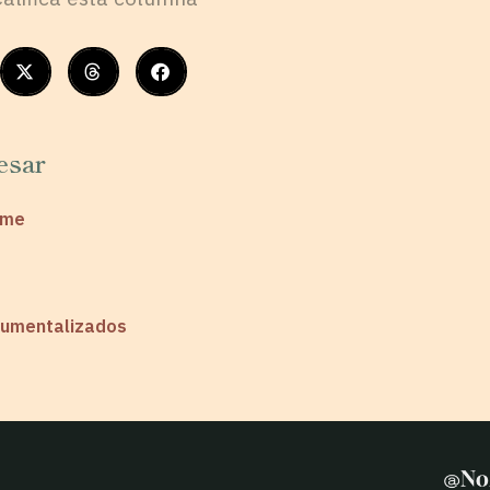
esar
eme
trumentalizados