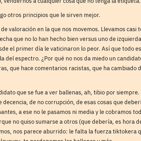
, vendernos a cualquier cosa que no tenga la etiqueta.
go otros principios que le sirven mejor.
a de valoración en la que nos movemos. Llevamos casi t
cha que no lo han hecho bien versus uno de izquierda
sde el primer día le vaticinaron lo peor. Así que todo es
ala del espectro. ¿Por qué no nos da miedo un candida
as, que hace comentarios racistas, que ha cambiado d
idato que se fue a ver ballenas, ah, tibio por siempre.
de decencia, de no corrupción, de esas cosas que deber
antes, a ese no le pasamos ni media y le cobramos to
rque no quiso sumarse a otros (que debería, es hora d
amos, nos parece aburrido: le falta la fuerza tiktokera