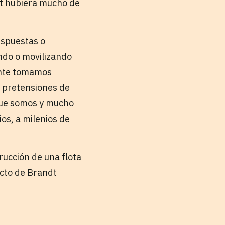
dt hubiera mucho de
espuestas o
ndo o movilizando
ente tomamos
s pretensiones de
que somos y mucho
os, a milenios de
trucción de una flota
 acto de Brandt