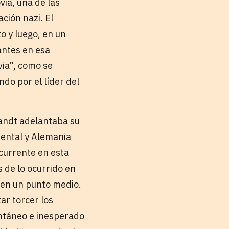
ia, una de las
ción nazi. El
o y luego, en un
antes en esa
via”, como se
do por el líder del
randt adelantaba su
dental y Alemania
ecurrente en esta
 de lo ocurrido en
 en un punto medio.
ar torcer los
ontáneo e inesperado