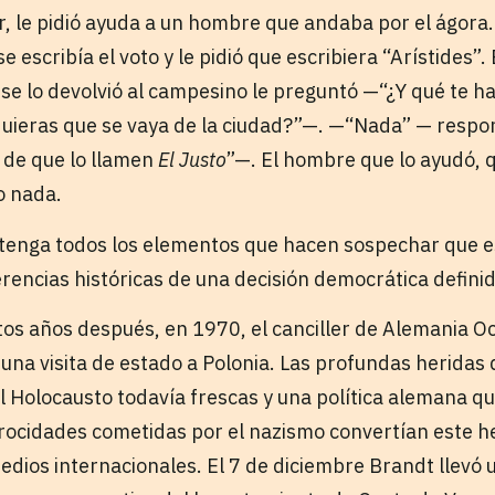
r, le pidió ayuda a un hombre que andaba por el ágora.
 escribía el voto y le pidió que escribiera “Arístides”.
se lo devolvió al campesino le preguntó —“¿Y qué te h
quieras que se vaya de la ciudad?”—. —“Nada” — resp
 de que lo llamen
El Justo
”—. El hombre que lo ayudó, 
jo nada.
 tenga todos los elementos que hacen sospechar que es
rencias históricas de una decisión democrática definid
tos años después, en 1970, el canciller de Alemania Oc
una visita de estado a Polonia. Las profundas heridas
 Holocausto todavía frescas y una política alemana que
atrocidades cometidas por el nazismo convertían este h
medios internacionales. El 7 de diciembre Brandt llevó