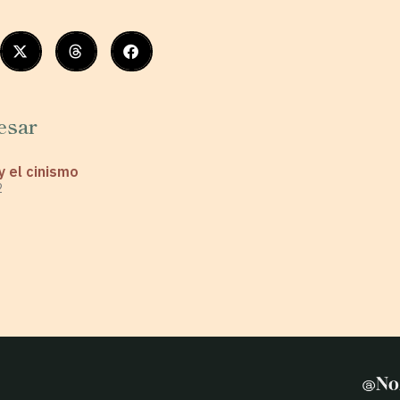
esar
y el cinismo
2