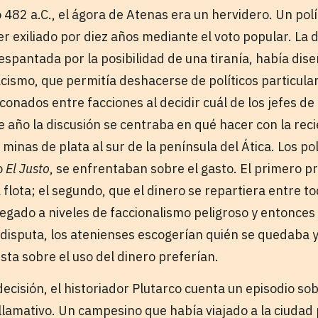
 482 a.C., el ágora de Atenas era un hervidero. Un polí
er exiliado por diez años mediante el voto popular. La
espantada por la posibilidad de una tiranía, había dis
cismo, que permitía deshacerse de políticos particul
nconados entre facciones al decidir cuál de los jefes d
se año la discusión se centraba en qué hacer con la rec
inas de plata al sur de la península del Ática. Los pol
o
El Justo
, se enfrentaban sobre el gasto. El primero p
flota; el segundo, que el dinero se repartiera entre to
legado a niveles de faccionalismo peligroso y entonces
disputa, los atenienses escogerían quién se quedaba y 
sta sobre el uso del dinero preferían.
decisión, el historiador Plutarco cuenta un episodio so
lamativo. Un campesino que había viajado a la ciudad p