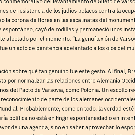
 conmemorativo del levantamiento de Gueto de Varsov
s de resistencia de los judíos polacos contra la ocupa
so la corona de flores en las escalinatas del monument
espontáneo, cayó de rodillas y permaneció unos inst
nte afectado por el momento. “La genuflexión de Varso
fue un acto de penitencia adelantado a los ojos del mun
ión sobre qué tan genuino fue este gesto. Al final, B
sta por normalizar las relaciones entre Alemania Occi
inos del Pacto de Varsovia, como Polonia. Un escollo r
e reconocimiento de parte de los alemanes occidentales
undial. Probablemente, como en todo, la verdad esté
ía política no está en fingir espontaneidad o en intent
avor de una agenda, sino en saber aprovechar lo esp