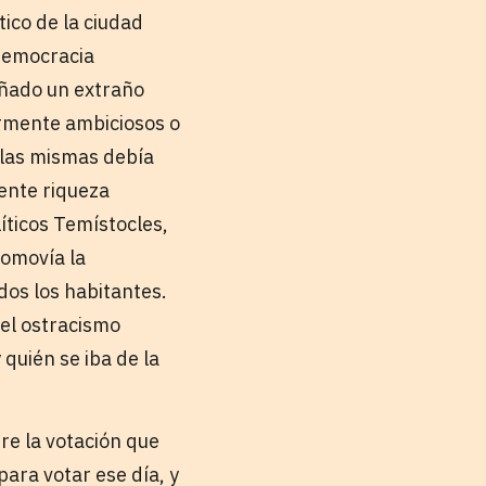
tico de la ciudad
 democracia
eñado un extraño
armente ambiciosos o
e las mismas debía
iente riqueza
íticos Temístocles,
romovía la
dos los habitantes.
 el ostracismo
quién se iba de la
bre la votación que
ara votar ese día, y