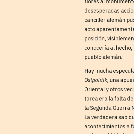
flores al monumento
desesperadas accione
canciller alemán pu
acto aparentemente 
posición, visibleme
conocería al hecho, 
pueblo alemán.
Hay mucha especulac
Ostpolitik
, una apue
Oriental y otros vec
tarea era la falta d
la Segunda Guerra M
La verdadera sabidur
acontecimientos a f