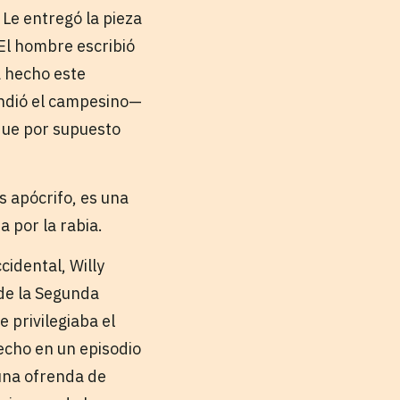
 Le entregó la pieza
 El hombre escribió
a hecho este
ondió el campesino—
que por supuesto
 apócrifo, es una
a por la rabia.
cidental, Willy
 de la Segunda
 privilegiaba el
echo en un episodio
 una ofrenda de