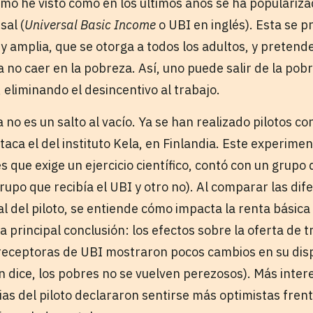
o he visto como en los últimos años se ha populariza
sal (
Universal Basic Income
o UBI en inglés). Esta se 
y amplia, que se otorga a todos los adultos, y pretende
no caer en la pobreza. Así, uno puede salir de la pobr
, eliminando el desincentivo al trabajo.
no es un salto al vacío. Ya se han realizado pilotos co
taca el del instituto Kela, en Finlandia. Este experimen
s que exige un ejercicio científico, contó con un grupo
rupo que recibía el UBI y otro no). Al comparar las dif
l del piloto, se entiende cómo impacta la renta básica 
a principal conclusión: los efectos sobre la oferta de 
 receptoras de UBI mostraron pocos cambios en su disp
n dice, los pobres no se vuelven perezosos). Más inter
as del piloto declararon sentirse más optimistas frente