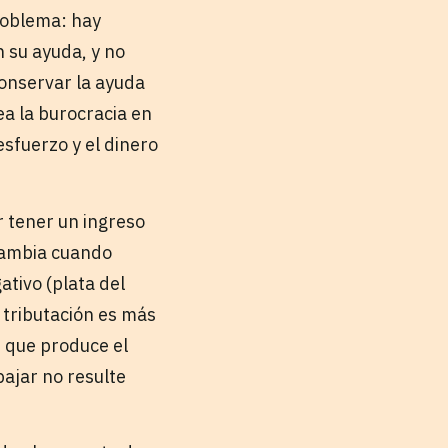
roblema: hay
 su ayuda, y no
conservar la ayuda
a la burocracia en
esfuerzo y el dinero
 tener un ingreso
 cambia cuando
tivo (plata del
e tributación es más
r que produce el
ajar no resulte