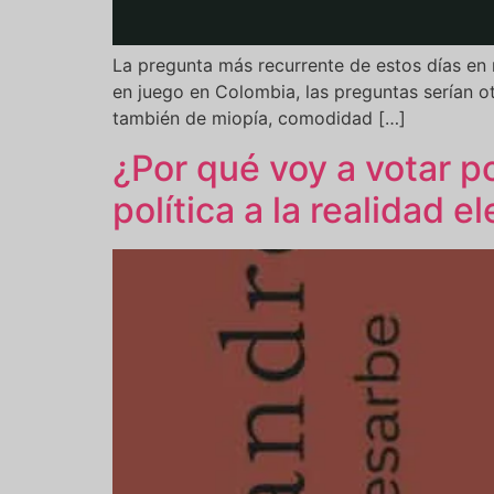
La pregunta más recurrente de estos días en 
en juego en Colombia, las preguntas serían o
también de miopía, comodidad […]
¿Por qué voy a votar p
política a la realidad el