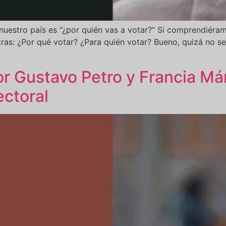
nuestro país es “¿por quién vas a votar?” Si comprendiéram
tras: ¿Por qué votar? ¿Para quién votar? Bueno, quizá no s
or Gustavo Petro y Francia Már
ectoral