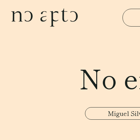
No e
Miguel Sil