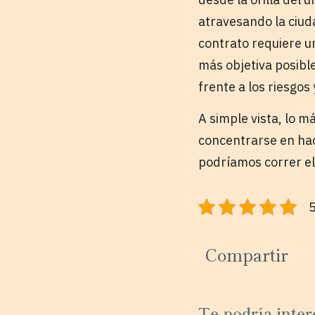
atravesando la ciuda
contrato requiere u
más objetiva posible
frente a los riesgos
A simple vista, lo m
concentrarse en hac
podríamos correr el
5
Compartir
Te podría inter