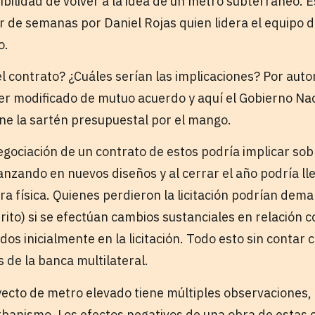
ibilidad de volver a la idea de un metro subterráneo. E
r de semanas por Daniel Rojas quien lidera el equipo 
o.
el contrato? ¿Cuáles serían las implicaciones? Por aut
ser modificado de mutuo acuerdo y aquí el Gobierno Na
ene la sartén presupuestal por el mango.
egociación de un contrato de estos podría implicar so
anzando en nuevos diseños y al cerrar el año podría l
bra física. Quienes perdieron la licitación podrían de
rito) si se efectúan cambios sustanciales en relación 
dos inicialmente en la licitación. Todo esto sin contar c
s de la banca multilateral.
oyecto de metro elevado tiene múltiples observaciones
urbanismo. Los efectos negativos de una obra de estas 