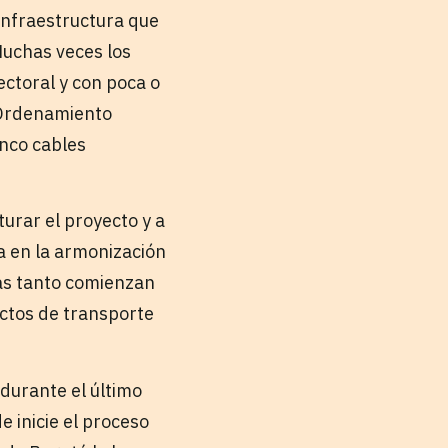
infraestructura que
Muchas veces los
ectoral y con poca o
e Ordenamiento
inco cables
urar el proyecto y a
ea en la armonización
as tanto comienzan
ectos de transporte
 durante el último
e inicie el proceso