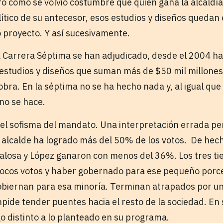
ro como se volvió costumbre que quien gana la alcaldía
lítico de su antecesor, esos estudios y diseños queda
o proyecto. Y así sucesivamente.
a Carrera Séptima se han adjudicado, desde el 2004 ha
estudios y diseños que suman más de $50 mil millones 
bra. En la séptima no se ha hecho nada y, al igual que
 no se hace.
el sofisma del mandato. Una interpretación errada pero
alcalde ha logrado más del 50% de los votos. De hecho
ñalosa y López ganaron con menos del 36%. Los tres t
ocos votos y haber gobernado para ese pequeño porce
obiernan para esa minoría. Terminan atrapados por u
mpide tender puentes hacia el resto de la sociedad. En
o distinto a lo planteado en su programa.