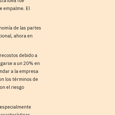
sta idea fue
de empalme. El
onomía de las partes
cional, ahora en
brecostos debido a
legarse a un 20% en
mandar a la empresa
con los términos de
on el riesgo
, especialmente
características